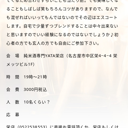
てくるため合わせずらいことも当たり前。でも美味しくな
ることもしばしば笑もちろんコツがありますので、なんで
も混ぜればいいってもんではないのでその辺はエスコート
します。自宅で少量ずつブレンドすることは中々出来ない
と思いますのでいい経験になるのではないでしょうか♪初
心者の方でも玄人の方でも自由にご参加下さい。
会 場 純米酒専門YATA栄店（名古屋市中区栄4−4−4 栄
メッツビル1F）
時 間 19時〜21時
会 費 3000円税込
人 数 10名くらい？
応 募
栄店（0522538553）に直接お電話頂くか、栄店もしくは